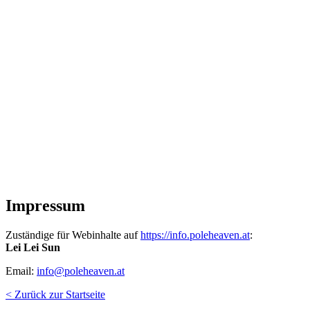
Impressum
Zuständige für Webinhalte auf
https://info.poleheaven.at
:
Lei Lei Sun
Email:
info@poleheaven.at
< Zurück zur Startseite